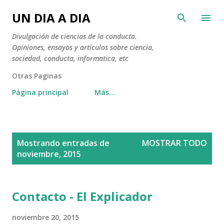
Ir al contenido principal
UN DIA A DIA
Divulgación de ciencias de la conducta.
Opiniones, ensayos y artículos sobre ciencia,
sociedad, conducta, informatica, etc
Otras Paginas
Página principal
Más…
E
Mostrando entradas de
MOSTRAR TODO
n
noviembre, 2015
t
r
a
Contacto - El Explicador
d
noviembre 20, 2015
a