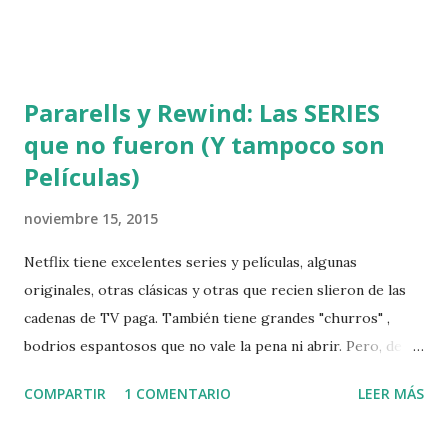
Pararells y Rewind: Las SERIES
que no fueron (Y tampoco son
Películas)
noviembre 15, 2015
Netflix tiene excelentes series y películas, algunas
originales, otras clásicas y otras que recien slieron de las
cadenas de TV paga. También tiene grandes "churros" ,
bodrios espantosos que no vale la pena ni abrir. Pero, de
todo lo que el Streaming tiene para ofrecer, lo mas
COMPARTIR
1 COMENTARIO
LEER MÁS
desagradable, son esos pilotos fallidos, muy prometedores
que por alguna razón no fueron producidos como series.