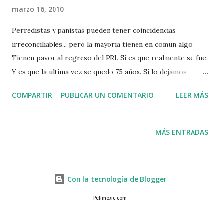
s
marzo 16, 2010
Perredistas y panistas pueden tener coincidencias
irreconciliables... pero la mayoria tienen en comun algo:
Tienen pavor al regreso del PRI. Si es que realmente se fue.
Y es que la ultima vez se quedo 75 años. Si lo dejamos
volver a los pinos, sera para quedarse 150 años mas... Las
COMPARTIR
PUBLICAR UN COMENTARIO
LEER MÁS
ideologias quedan atras ante la posibilidad muy real de que
regrese el PRI, un PRI NO MODERNIZADO, que de
recuperar el control, restauraria las no muy reuidas redes
MÁS ENTRADAS
de interes y hegemonia, para sojuzgar una nueva
generacion que no conocio los horrores de los 70s ni las
luchas de los 80s o la dificil alternancia gradual de los 90s.
Con la tecnología de Blogger
Ante eso, solo queda unirse Atenienses y Troyanos contra
los Persas, no sea que vuelvan. PRImero evitar que,
Pelimexic.com
hechadas raices sobre la ignorancia, el PRI recupere el