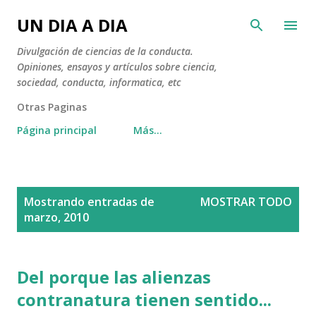
Ir al contenido principal
UN DIA A DIA
Divulgación de ciencias de la conducta.
Opiniones, ensayos y artículos sobre ciencia,
sociedad, conducta, informatica, etc
Otras Paginas
Página principal
Más…
E
Mostrando entradas de
MOSTRAR TODO
n
marzo, 2010
t
r
a
Del porque las alienzas
d
contranatura tienen sentido...
a