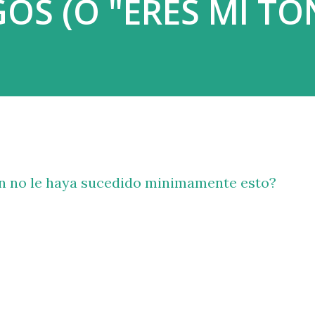
S (O "ERES MI TO
en no le haya sucedido minimamente esto?