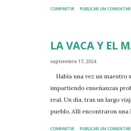
la participación en la relaci
COMPARTIR
PUBLICAR UN COMENTAR
de un caso hipotético para e
Laura y Pedro Imaginemos a 
estado juntos durante varios
LA VACA Y EL 
equilibrio en las tareas del 
hacer un pequeño ejercicio 
septiembre 17, 2024
contribución y la del otro. L
Había una vez un maestro sab
creen que contribuyen indivi
impartiendo enseñanzas profu
asignen un porcentaje a cad
real. Un día, tras un largo vi
de la contribución total. Los
pueblo. Allí encontraron una
que contribuye en un ...
viejos maderos, con un peque
COMPARTIR
PUBLICAR UN COMENTAR