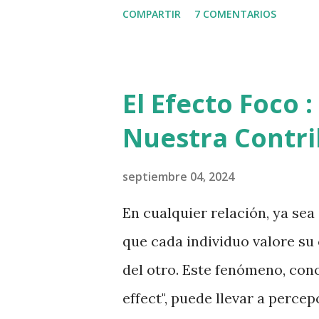
bandeja de entrada. Cuando i
COMPARTIR
7 COMENTARIOS
había mucha informacion fiab
aqui esta el procedimiento: 1
en la rueda dentada (lado der
El Efecto Foco
la derecha que tiene el nombr
Nuestra Contri
la columna y da click en "Ver
abrirá una ventana. En esa ve
septiembre 04, 2024
esta ventana 6. Aparecerá la 
En cualquier relación, ya sea
ventana 7. Baja hasta el final
que cada individuo valore su
"Calendario de cumpleaños" 
del otro. Este fenómeno, cono
"Calendar...
effect", puede llevar a perce