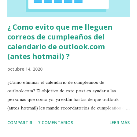
¿ Como evito que me lleguen
correos de cumpleaños del
calendario de outlook.com
(antes hotmail) ?
octubre 14, 2020
¿Cómo eliminar el calendario de cumpleaños de
outlook.com? El objetivo de este post es ayudar a las
personas que como yo, ya están hartas de que outlook
(antes hotmail) les mande recordatorios de cumpleaños de
todos y cada uno de sus contactos llenándoles la bandeja de
COMPARTIR
7 COMENTARIOS
LEER MÁS
entrada. Cuando investigue como rayos hacer eso; no había
mucha informacion fiable. Por lo que tuve que buscar