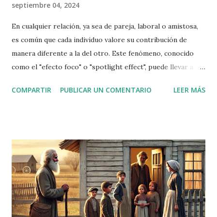
septiembre 04, 2024
En cualquier relación, ya sea de pareja, laboral o amistosa,
es común que cada individuo valore su contribución de
manera diferente a la del otro. Este fenómeno, conocido
como el "efecto foco" o "spotlight effect", puede llevar a
percepciones distorsionadas sobre la equidad y la
COMPARTIR
PUBLICAR UN COMENTARIO
LEER MÁS
participación en la relación. Vamos a explorar este efecto a
través de un caso hipotético para entender mejor cómo
funciona. El Caso de Laura y Pedro Imaginemos a Laura y
Pedro, una pareja casada que ha estado juntos durante
varios años. A menudo, discuten sobre el equilibrio en las
tareas del hogar y en la toma de decisiones. Deciden hacer
un pequeño ejercicio para entender cómo cada uno percibe
su contribución y la del otro. Laura y Pedro se sientan a
discutir cuánto creen que contribuyen individualmente a la
relación. Les piden que asignen un porcentaje a cada uno