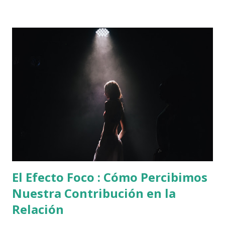
mucho y aqui esta el procedimiento: 1. Ve a tu cuenta
outlook.com 2. Haz click en la rueda dentada (lado derecho
arriba) 3. Se abrirá una columna a la derecha que tiene el
nombre de "configuración". 4. Ve hasta abajo de la columna y
da click en "Ver toda la configuración de outlook" 5. Se
abrirá una ventana. En esa ve a "calendario" en el menu
izquierdo de esta ventana 6. Aparecerá la sección "Vista" al
lado derecho de esta ventana 7. Baja hasta el final de esta
sección y veras que aparece "Calendario de cumpleaños" 8.
Desmarca la opción que dice "Calendar...
El Efecto Foco : Cómo Percibimos
Nuestra Contribución en la
Relación