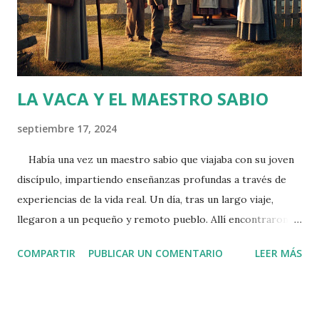
basado en su percepción personal de la contribución total.
Los resultados son los siguientes: Laura cree que
contribuye en un ...
LA VACA Y EL MAESTRO SABIO
septiembre 17, 2024
Había una vez un maestro sabio que viajaba con su joven
discípulo, impartiendo enseñanzas profundas a través de
experiencias de la vida real. Un día, tras un largo viaje,
llegaron a un pequeño y remoto pueblo. Allí encontraron
una humilde casita, apenas sostenida por viejos maderos,
COMPARTIR
PUBLICAR UN COMENTARIO
LEER MÁS
con un pequeño huerto mal cuidado en la parte trasera. El
maestro, con su habitual calma y sabiduría, decidió pedir
alojamiento por la noche. La puerta de la casa se abrió para
revelar a una familia pobre, de aspecto cansado: un padre,