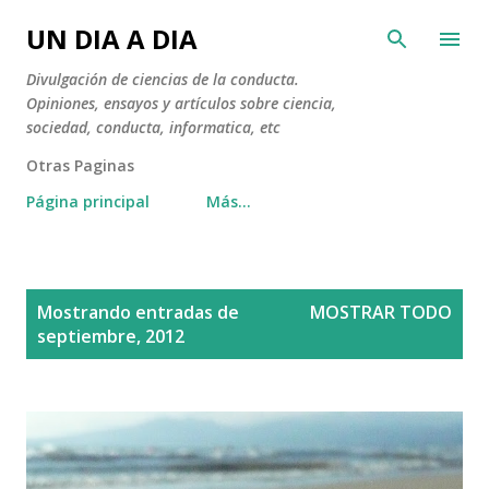
Ir al contenido principal
UN DIA A DIA
Divulgación de ciencias de la conducta.
Opiniones, ensayos y artículos sobre ciencia,
sociedad, conducta, informatica, etc
Otras Paginas
Página principal
Más…
E
Mostrando entradas de
MOSTRAR TODO
n
septiembre, 2012
t
r
a
d
a