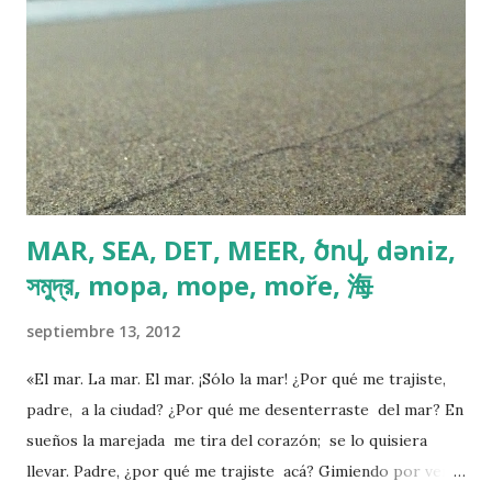
s
MAR, SEA, DET, MEER, ծով, dəniz,
সমুদ্র, mopa, mope, moře, 海
septiembre 13, 2012
«El mar. La mar. El mar. ¡Sólo la mar! ¿Por qué me trajiste,
padre, a la ciudad? ¿Por qué me desenterraste del mar? En
sueños la marejada me tira del corazón; se lo quisiera
llevar. Padre, ¿por qué me trajiste acá? Gimiendo por ver