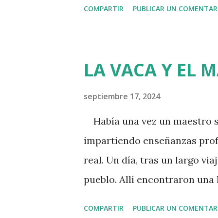
COMPARTIR
PUBLICAR UN COMENTAR
de un caso hipotético para e
Laura y Pedro Imaginemos a 
estado juntos durante varios
LA VACA Y EL 
equilibrio en las tareas del 
hacer un pequeño ejercicio 
septiembre 17, 2024
contribución y la del otro. L
Había una vez un maestro sab
creen que contribuyen indivi
impartiendo enseñanzas profu
asignen un porcentaje a cad
real. Un día, tras un largo vi
de la contribución total. Los
pueblo. Allí encontraron una
que contribuye en un ...
viejos maderos, con un peque
COMPARTIR
PUBLICAR UN COMENTAR