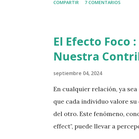
COMPARTIR
7 COMENTARIOS
había mucha informacion fiab
aqui esta el procedimiento: 1
en la rueda dentada (lado der
El Efecto Foco
la derecha que tiene el nombr
Nuestra Contri
la columna y da click en "Ver
abrirá una ventana. En esa ve
septiembre 04, 2024
esta ventana 6. Aparecerá la 
En cualquier relación, ya sea
ventana 7. Baja hasta el final
que cada individuo valore su
"Calendario de cumpleaños" 
del otro. Este fenómeno, cono
"Calendar...
effect", puede llevar a perce
la participación en la relaci