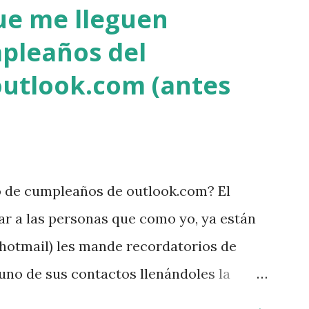
ue me lleguen
pleaños del
outlook.com (antes
o de cumpleaños de outlook.com? El
ar a las personas que como yo, ya están
 hotmail) les mande recordatorios de
no de sus contactos llenándoles la
nvestigue como rayos hacer eso; no