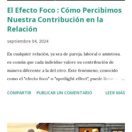
El Efecto Foco : Cómo Percibimos
Nuestra Contribución en la
Relación
septiembre 04, 2024
En cualquier relación, ya sea de pareja, laboral o amistosa,
es común que cada individuo valore su contribución de
manera diferente a la del otro. Este fenómeno, conocido
como el "efecto foco" o "spotlight effect", puede llevar a
percepciones distorsionadas sobre la equidad y la
COMPARTIR
PUBLICAR UN COMENTARIO
LEER MÁS
participación en la relación. Vamos a explorar este efecto a
través de un caso hipotético para entender mejor cómo
funciona. El Caso de Laura y Pedro Imaginemos a Laura y
Pedro, una pareja casada que ha estado juntos durante
varios años. A menudo, discuten sobre el equilibrio en las