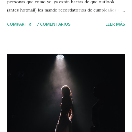
personas que como yo, ya están hartas de que outlook
(antes hotmail) les mande recordatorios de cumpleaños de
todos y cada uno de sus contactos llenándoles la bandeja de
COMPARTIR
7 COMENTARIOS
LEER MÁS
entrada. Cuando investigue como rayos hacer eso; no había
mucha informacion fiable. Por lo que tuve que buscar
mucho y aqui esta el procedimiento: 1. Ve a tu cuenta
outlook.com 2. Haz click en la rueda dentada (lado derecho
arriba) 3. Se abrirá una columna a la derecha que tiene el
nombre de "configuración". 4. Ve hasta abajo de la columna y
da click en "Ver toda la configuración de outlook" 5. Se
abrirá una ventana. En esa ve a "calendario" en el menu
izquierdo de esta ventana 6. Aparecerá la sección "Vista" al
lado derecho de esta ventana 7. Baja hasta el final de esta
sección y veras que aparece "Calendario de cumpleaños" 8.
Desmarca la opción que dice "Calendar...