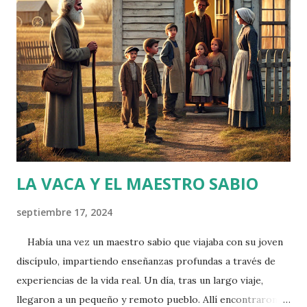
tareas del hogar y en la toma de decisiones. Deciden hacer
un pequeño ejercicio para entender cómo cada uno percibe
su contribución y la del otro. Laura y Pedro se sientan a
discutir cuánto creen que contribuyen individualmente a la
relación. Les piden que asignen un porcentaje a cada uno
basado en su percepción personal de la contribución total.
Los resultados son los siguientes: Laura cree que
contribuye en un ...
LA VACA Y EL MAESTRO SABIO
septiembre 17, 2024
Había una vez un maestro sabio que viajaba con su joven
discípulo, impartiendo enseñanzas profundas a través de
experiencias de la vida real. Un día, tras un largo viaje,
llegaron a un pequeño y remoto pueblo. Allí encontraron